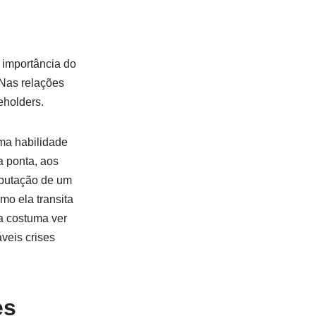
 importância do
 Nas relações
eholders.
ma habilidade
a ponta, aos
eputação de um
mo ela transita
a costuma ver
veis crises
es