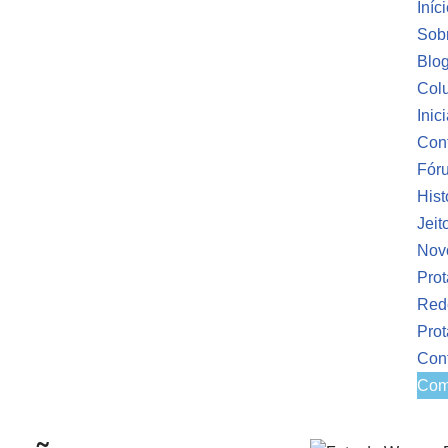
Iníc
Sob
Blo
Colu
Inic
Conf
Fóru
Hist
Jeit
Nov
Prot
Red
Pro
Con
Com