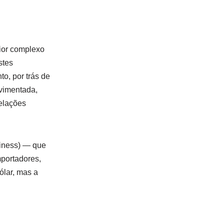
ior complexo
stes
o, por trás de
vimentada,
relações
iness) — que
mportadores,
ólar, mas a