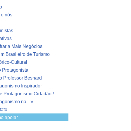
io
re nós
g
nistas
iativas
raria Mais Negócios
m Brasileiro de Turismo
órico-Cultural
o Protagonista
o Professor Besnard
agonismo Inspirador
e Protagonismo Cidadão /
tagonismo na TV
tato
o apoiar