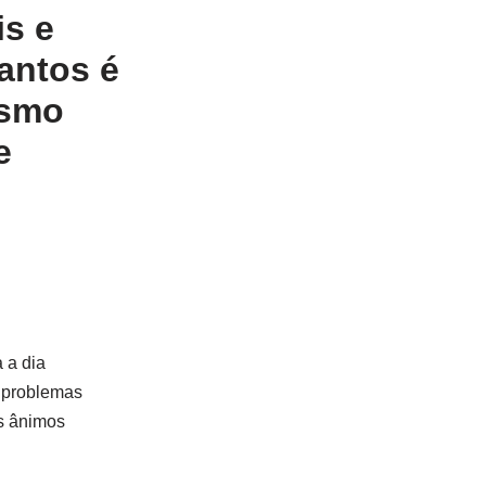
is e
antos é
ismo
e
 a dia
, problemas
s ânimos