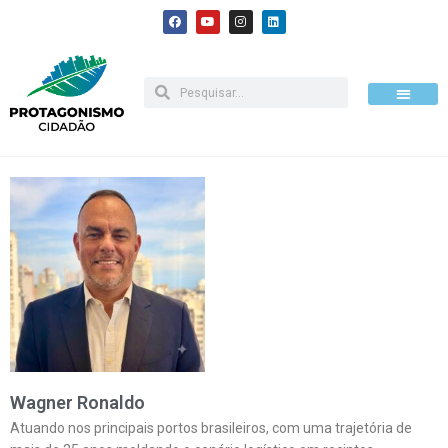
Pular
para
o
conteúdo
Como apoiar
Wagner Ronaldo
Atuando nos principais portos brasileiros, com uma trajetória de