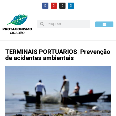
Pular
para
o
conteúdo
Como apoiar
TERMINAIS PORTUARIOS| Prevenção
de acidentes ambientais