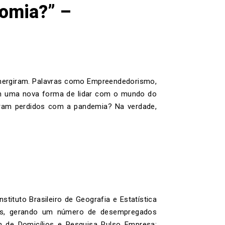
omia?” –
mergiram. Palavras como Empreendedorismo,
zam uma nova forma de lidar com o mundo do
oram perdidos com a pandemia? Na verdade,
tituto Brasileiro de Geografia e Estatística
es, gerando um número de desempregados
m de Domicílios e Pesquisa Pulso Empresa: