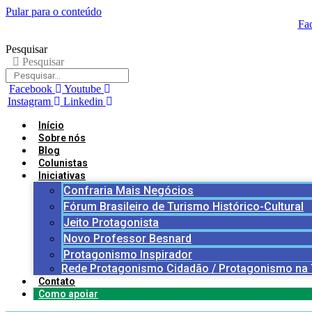
Pular para o conteúdo
Fa
Pesquisar
Pesquisar
Facebook
Youtube
Instagram
Linkedin
Início
Sobre nós
Blog
Colunistas
Iniciativas
Confraria Mais Negócios
Fórum Brasileiro de Turismo Histórico-Cultural
Jeito Protagonista
Novo Professor Besnard
Protagonismo Inspirador
Rede Protagonismo Cidadão / Protagonismo na
Contato
Como apoiar