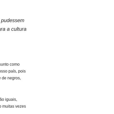
ue pudessem
ra a cultura
ssunto como
osso país, pois
e de negros,
o iguais,
o muitas vezes