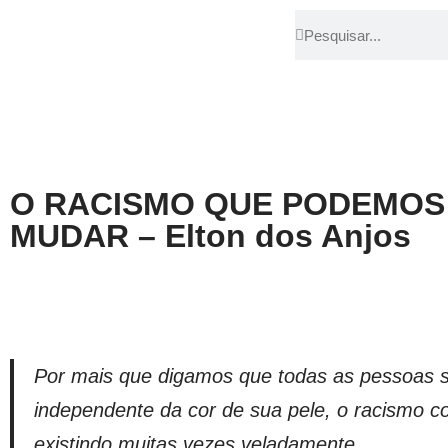
Pular
para
o
conteúdo
O RACISMO QUE PODEMOS
MUDAR – Elton dos Anjos
Por mais que digamos que todas as pessoas s
independente da cor de sua pele, o racismo c
existindo muitas vezes veladamente.