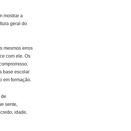
m mostrar a
ltura geral do
os mesmos erros
sce com ele. Os
 compromisso,
a base escolar
ão em formação.
 de
ue sente,
credo, idade,