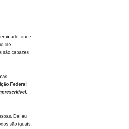
ernidade, onde
e ele
s são capazes
umas
uição Federal
prescritível,
ssoas. Daí eu
dos são iguais,