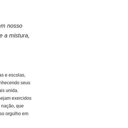
 em nosso
e a mistura,
as e escolas,
onhecendo seus
ais unida.
sejam exercidos
ó nação, que
sso orgulho em