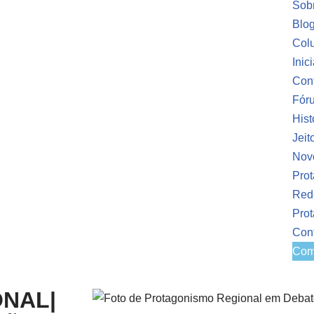
Sob
Blo
Colu
Inic
Conf
Fóru
Hist
Jeit
Nov
Prot
Red
Pro
Con
Com
ONAL|