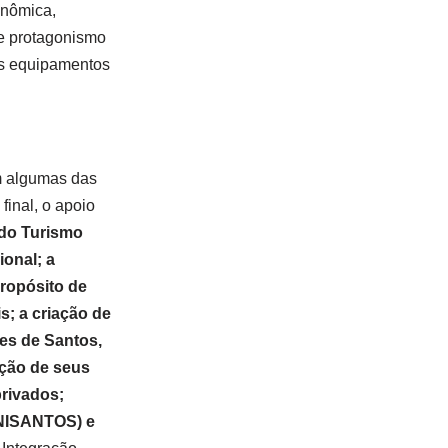
onômica,
de protagonismo
ros equipamentos
m algumas das
final, o apoio
 do Turismo
ional; a
propósito de
s; a criação de
des de Santos,
ação de seus
privados;
(UNISANTOS) e