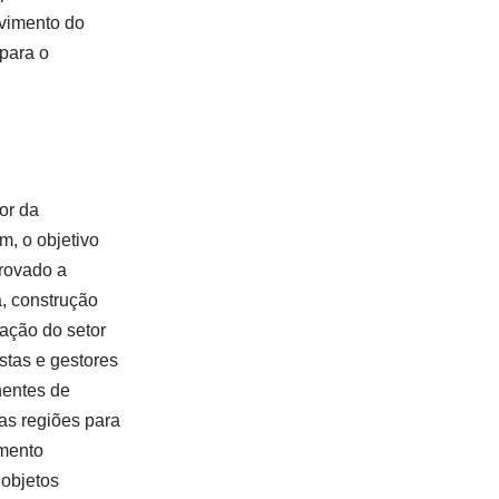
lvimento do
 para o
or da
, o objetivo
provado a
a, construção
lação do setor
istas e gestores
nentes de
ras regiões para
imento
 objetos