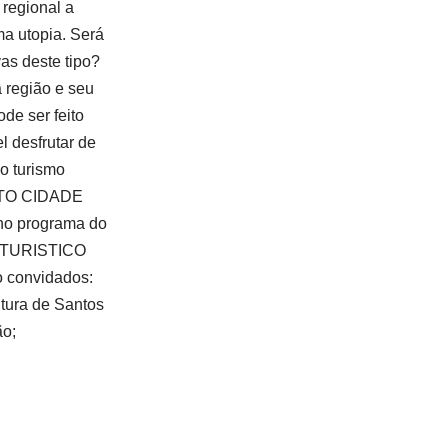
r regional a
ma utopia. Será
vas deste tipo?
 região e seu
de ser feito
l desfrutar de
o turismo
PORTO CIDADE
no programa do
TO TURISTICO
o convidados:
ltura de Santos
ão;