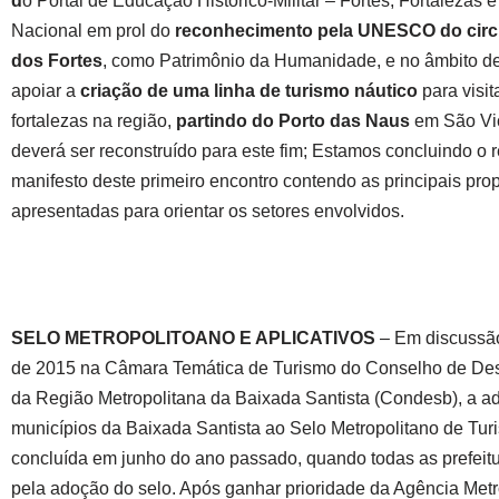
d
o Portal de Educação Histórico-Militar – Fortes, Fortalezas e
Nacional em prol do
reconhecimento pela UNESCO do circu
dos Fortes
, como Patrimônio da Humanidade, e no âmbito des
apoiar a
criação de uma linha de turismo náutico
para visi
fortalezas na região,
partindo do Porto das Naus
em São Vic
deverá ser reconstruído para este fim; Estamos concluindo o r
manifesto deste primeiro encontro contendo as principais pro
apresentadas para orientar os setores envolvidos.
SELO METROPOLITOANO E APLICATIVOS
– Em discussão
de 2015 na Câmara Temática de Turismo do Conselho de De
da Região Metropolitana da Baixada Santista (Condesb), a a
municípios da Baixada Santista ao Selo Metropolitano de Turi
concluída em junho do ano passado, quando todas as prefeitu
pela adoção do selo. Após ganhar prioridade da Agência Metr