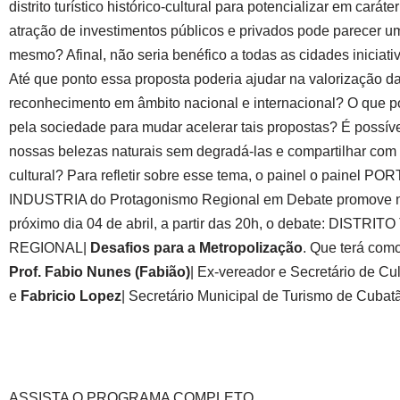
distrito turístico histórico-cultural para potencializar em caráte
atração de investimentos públicos e privados pode parecer u
mesmo? Afinal, não seria benéfico a todas as cidades iniciati
Até que ponto essa proposta poderia ajudar na valorização da
reconhecimento em âmbito nacional e internacional? O que po
pela sociedade para mudar acelerar tais propostas? É possíve
nossas belezas naturais sem degradá-las e compartilhar com 
cultural? Para refletir sobre esse tema, o painel o painel 
INDUSTRIA do Protagonismo Regional em Debate promove 
próximo dia 04 de abril, a partir das 20h, o debate: DISTRI
REGIONAL|
Desafios para a Metropolização
. Que terá com
Prof. Fabio Nunes (Fabião)
| Ex-vereador e Secretário de Cu
e
Fabricio Lopez
| Secretário Municipal de Turismo de Cubat
ASSISTA O PROGRAMA COMPLETO