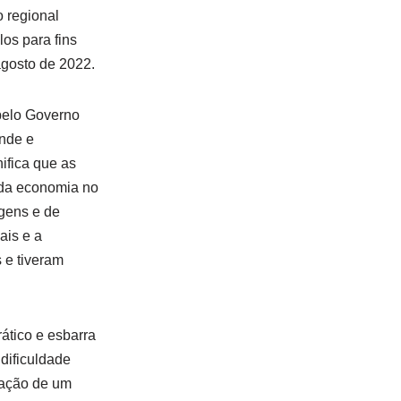
o regional
os para fins
agosto de 2022.
pelo Governo
ande e
ifica que as
 da economia no
gens e de
ais e a
 e tiveram
rático e esbarra
 dificuldade
riação de um