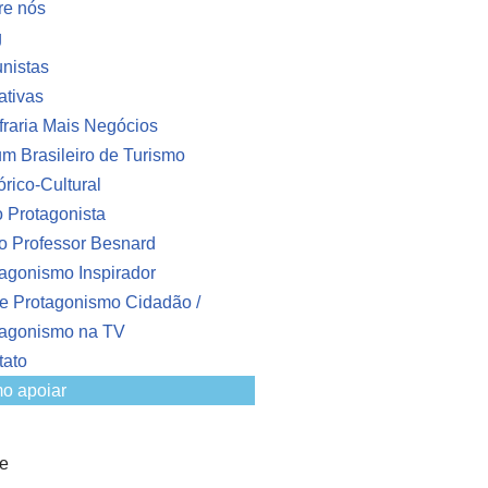
re nós
g
nistas
iativas
raria Mais Negócios
m Brasileiro de Turismo
órico-Cultural
o Protagonista
o Professor Besnard
agonismo Inspirador
e Protagonismo Cidadão /
tagonismo na TV
tato
o apoiar