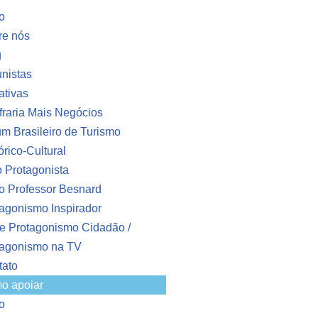
io
re nós
g
nistas
iativas
raria Mais Negócios
m Brasileiro de Turismo
órico-Cultural
o Protagonista
o Professor Besnard
agonismo Inspirador
e Protagonismo Cidadão /
tagonismo na TV
tato
o apoiar
io