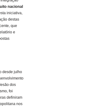
 Integração
ito nacional
ta iniciativa,
tação destas
ente, que
elatório e
postas
 desde julho
senvolvimento
desão dos
smo, foi
ras definiram
opolitana nos