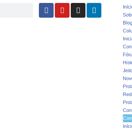
Iníc
Sob
Blo
Colu
Inic
Conf
Fóru
Hist
Jeit
Nov
Prot
Red
Pro
Con
Com
Iníc