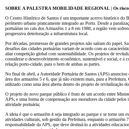
SOBRE A PALESTRA MOBILIDADE REGIONAL | Os riscos 
O Centro Histórico de Santos é um importante acervo histórico do B
perímetro urbano praticamente integrado ao Porto. Desde a paraliza
portuárias no cais dos Armazéns 1 a 8 em 1988, a região vem sofre
progressiva deterioração a infraestrutura local.
Por décadas, promessas de grandes projetos não saíram do papel. S
desafios das cidades portuárias variam de acordo com as característi
aliar competição global com sustentabilidade. Os projetos de revital
considerar o desenvolvimento econômico, sustentável e social, e a 
relação porto-cidade, para o bem de ambas as partes.
No final de abril, a Autoridade Portuária de Santos (APS) anunciou 
área dos armazéns 5 e 6, que já não existem mais, para a Prefeitura.
utilizado como uma área aberta dentro do projeto de revitalização d
O projeto do novo parque público é fruto de um acordo entre Ministé
APS, e uma forma de compensação aos moradores da cidade pelos 
atividade portuária;
A ideia é que o armazém 4 seja integrado ao parque e se torne um e
atividades culturais, sob gestão da Prefeitura, enquanto o armazém 7
responsabilidade da APS, que deve destiná-lo a atividades educacion