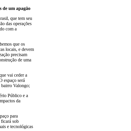
de um apagão
rasil, que tem seu
ção das operações
ndo com a
abemos que os
cas locais, e devem
ização precisam
construção de uma
que vai ceder a
 O espaço será
o bairro Valongo;
rio Público e a
impactos da
spaço para
 ficará sob
ais e tecnológicas