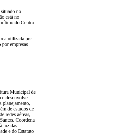
 situado no
ão está no
arítimo do Centro
rea utilizada por
o por empresas
itura Municipal de
u e desenvolve
a planejamento,
além de estudos de
de redes aéreas,
e Santos. Coordena
à luz das
dade e do Estatuto