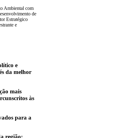
ito Ambiental com
Desenvolvimento de
r Estratégico
strante e
ítico e
vés da melhor
ação mais
rcunscritos às
vados para a
da região;