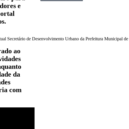
dores e
ortal
s.
Secretário de Desenvolvimento Urbano da Prefeitura Municipal de
rado ao
vidades
enquanto
dade da
ades
ria com