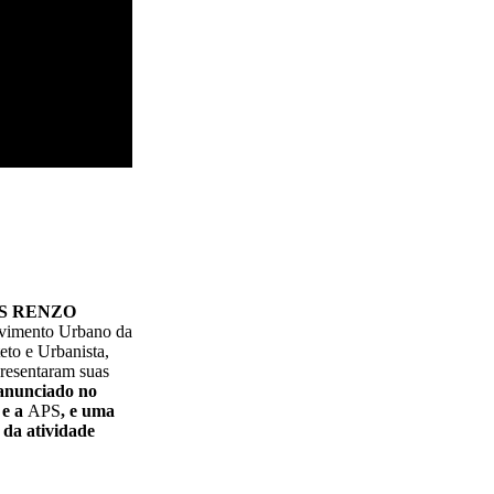
S RENZO
olvimento Urbano da
eto e Urbanista,
resentaram suas
 anunciado no
 e a
APS
,
e uma
da atividade