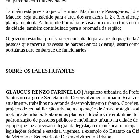
em parceria com universidades.
Também está previsto que o Terminal Marítimo de Passageiros, hoje
Macuco, seja transferido para a área dos armazéns 1, 2 e 3. A alteraç
planejamento da Autoridade Portuária, e visa aproximar o turismo m
da cidade, também contribuindo para a retomada da região;
O governo estadual precisará ser consultado para a readequação da á
pessoas que fazem a travessia de barcas Santos-Guarujá, assim com
portuárias para embarque de funcionários;
SOBRE OS PALESTRTANTES
GLAUCUS RENZO FARINELLO
|
Arquiteto urbanista da Prefe
Santos no cargo de Secretário de Desenvolvimento urbano. Realizo
atualmente, trabalhos no setor de desenvolvimento urbano. Coorden
projetos de requalificação urbana, recuperação de áreas protegidas 
mobilidade urbana. Elaborou os planos cicloviário, de embutimento 
padronização de passeios públicos e mobiliário urbano na cidade d
equipe que faz a revisão integral da legislação urbanística municipal 
legislações federal e estadual vigentes, a exemplo do Estatuto da Ci
da Metrópole. Secretário de Desenvolvimento Urbano.