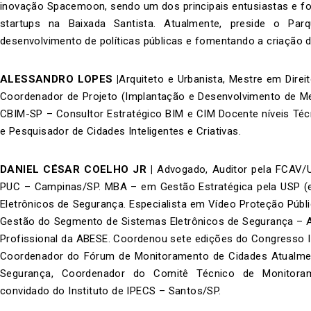
inovação Spacemoon, sendo um dos principais entusiastas e 
startups na Baixada Santista. Atualmente, preside o Pa
desenvolvimento de políticas públicas e fomentando a criação 
ALESSANDRO LOPES
|
Arquiteto e Urbanista, Mestre em Dire
Coordenador de Projeto (Implantação e Desenvolvimento de Me
CBIM-SP – Consultor Estratégico BIM e CIM Docente níveis Técn
e Pesquisador de Cidades Inteligentes e Criativas.
DANIEL CÉSAR COELHO JR
|
Advogado, Auditor pela FCAV/U
PUC – Campinas/SP. MBA – em Gestão Estratégica pela USP (e
Eletrônicos de Segurança. Especialista em Vídeo Proteção Públ
Gestão do Segmento de Sistemas Eletrônicos de Segurança – 
Profissional da ABESE. Coordenou sete edições do Congresso In
Coordenador do Fórum de Monitoramento de Cidades Atualmen
Segurança, Coordenador do Comitê Técnico de Monitoram
convidado do Instituto de IPECS – Santos/SP.