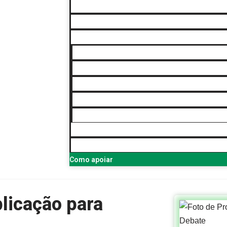
Blog
Colunistas
Iniciativas
Confraria Mais Negócios
Fórum Brasileiro de Turismo Histórico-Cult
Jeito Protagonista
Novo Professor Besnard
Protagonismo Inspirador
Rede Protagonismo Cidadão / Protagonis
Contato
Como apoiar
licação para