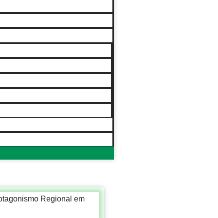
ural
mo na TV