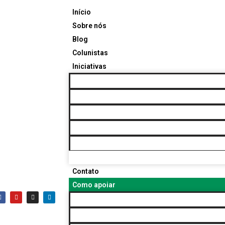
Início
Sobre nós
Blog
Colunistas
Iniciativas
Confraria Mais Negócios
Fórum Brasileiro de Turismo Histórico-Cultu
Jeito Protagonista
Novo Professor Besnard
Protagonismo Inspirador
Rede Protagonismo Cidadão / Protagonism
Contato
Como apoiar
Início
Sobre nós