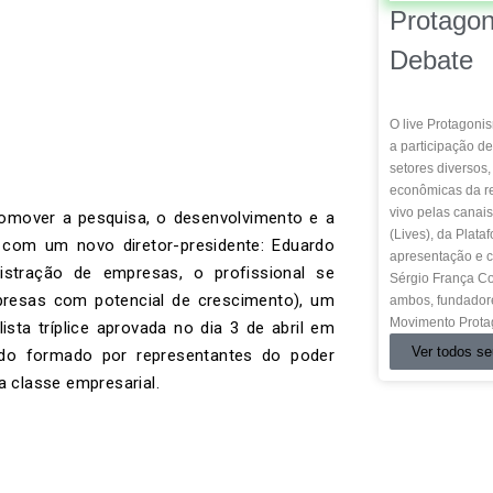
Protago
Debate
O live Protagon
a participação de
setores diversos
econômicas da re
vivo pelas canai
omover a pesquisa, o desenvolvimento e a
(Lives), da Plat
 com um novo diretor-presidente: Eduardo
apresentação e c
istração de empresas, o profissional se
Sérgio França Co
presas com potencial de crescimento), um
ambos, fundador
Movimento Prota
sta tríplice aprovada no dia 3 de abril em
Ver todos se
ado formado por representantes do poder
a classe empresarial.