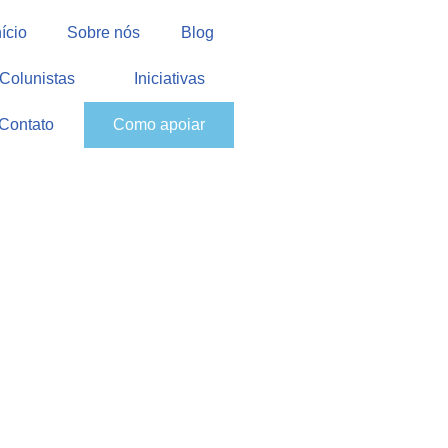
nício
Sobre nós
Blog
Colunistas
Iniciativas
Contato
Como apoiar